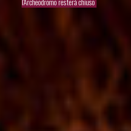
l'Archeodromo resterà chiuso