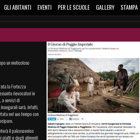
GLI ABITANTI
EVENTI
PER LE SCUOLE
GALLERY
STAMPA
opo un meticoloso
rata la Fortezza
essanta rievocatori in
 a servizi di
naugurali sarà, infatti,
ortata nel suo tempo con
tecipare.
nterà il palcoscenico
 piatti e degli alimenti