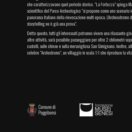
che caratterizzavano quel periodo storico. “La Fortezza” spiega Ma
scientifico del Parco Archeologico “si propone come uno scenario 
panorama italiano della rievocazione multi epoca. L'Archeodromo d
storytelling ne è già una prova”.
Detto questo, tutti gli interessati potranno vivere una rilassante gio
altre attività, sarà possibile passeggiare per oltre 2 chilometri sop
castelli, sulle chiese e sulla meravigliosa San Gimignano. Inoltre, all
celebre “Archedromo”, un villaggio in scala 1:1 che riproduce la vi