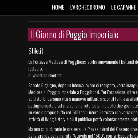
HOME
L'ARCHEODROMO
LE CAPANNE
Il Giorno di Poggio Imperiale
Stile.it
La Fortezza Medicea di Poggibonsi aprirà nuovamente i battenti d
restauro.
di Valentina Bonfanti
Sabato 6 giugno, dopo un intenso lavoro di recupero, verrà inaugu
Medicea di Poggio Imperiale a Poggibonsi. Per l’occasione, oltre s
abiti storici daranno vita a manovre militari, a scontri fanti-cavalieri,
pattugliamento e ad una cena narrata. La prima delle due giornate i
un vero e proprio tuffo nel ‘500 con l’intera Fortezza che verrà rip
attività di living history a cui il pubblico potrà volontariamente par
Ma non solo, durante le ore serali la Piazza d’Armi del Cassero dive
della grande cena narrata “A tavola nel 1500”, con la riscoperta dei