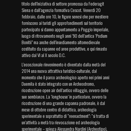
titolo dell’iniziativa di settore promossa da Federagit
Siena e dall’agenzia formativa Cescot. Venerdì 20
febbraio, dalle ore 10, le figure senesi che per mestiere
forniscono ai turisti gli approfondimenti sul territorio
partecipato si danno appuntamento a Poggio imperiale,
luogo di ritrovamento negli anni ’90 dell’antica ‘Podium
Bonitii” ma anche dell’insediamento altomedievale
costituito da capanne ed aree produttive, e qui rimasto
attivo dal VI al X secolo D.C.
L’eccezionale rinvenimento è diventato dalla metà del
2014 una nuova attrattiva turistico-culturale, dal
momento che il parco archeologico aperto nei primi anni
Duemila è stato integrato con un Archeodromo,
ricostruzione open air dell’antico villaggio, ovvero delle
sue sembianze. La ‘longhouse’ in particolare, ovvero la
ricostruzione di una grande capanna padronale, è dal
mese di ottobre centro di didattica, archeologia
sperimentale e soprattutto di “reenactment”: “si tratta di
un’attività a metà tra rievocazione ed archeologia
sperimentale – spiega Alessandra Nardini (Archeotipo),