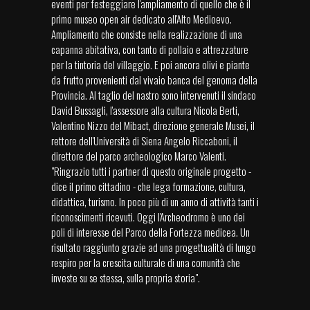
eventi per festeggiare l'ampliamento di quello che è il
primo museo open air dedicato all'Alto Medioevo.
Ampliamento che consiste nella realizzazione di una
capanna abitativa, con tanto di pollaio e attrezzature
per la tintoria del villaggio. E poi ancora olivi e piante
da frutto provenienti dal vivaio banca del genoma della
Provincia. Al taglio del nastro sono intervenuti il sindaco
David Bussagli, l'assessore alla cultura Nicola Berti,
Valentino Nizzo del Mibact, direzione generale Musei, il
rettore dell'Università di Siena Angelo Riccaboni, il
direttore del parco archeologico Marco Valenti.
"Ringrazio tutti i partner di questo originale progetto -
dice il primo cittadino - che lega formazione, cultura,
didattica, turismo. In poco più di un anno di attività tanti i
riconoscimenti ricevuti. Oggi l'Archeodromo è uno dei
poli di interesse del Parco della Fortezza medicea. Un
risultato raggiunto grazie ad una progettualità di lungo
respiro per la crescita culturale di una comunità che
investe su se stessa, sulla propria storia".