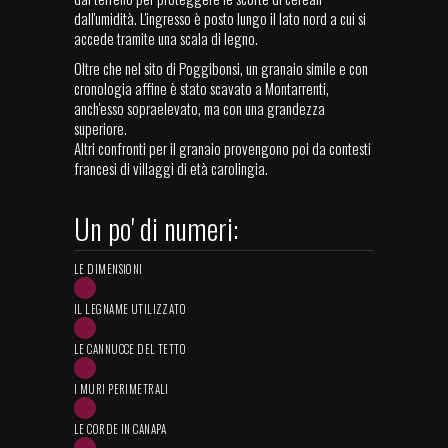
dall'umidità. L'ingresso è posto lungo il lato nord a cui si
accede tramite una scala di legno.
Oltre che nel sito di Poggibonsi, un granaio simile e con
cronologia affine è stato scavato a Montarrenti,
anch'esso sopraelevato, ma con una grandezza
superiore.
Altri confronti per il granaio provengono poi da contesti
francesi di villaggi di età carolingia.
Un po' di numeri:
LE DIMENSIONI
IL LEGNAME UTILIZZATO
LE CANNUCCE DEL TETTO
I MURI PERIMETRALI
LE CORDE IN CANAPA