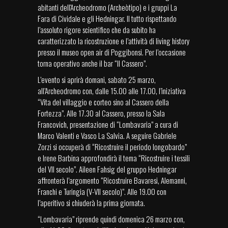
abitanti dell'Archeodromo (Archeòtipo) e i gruppi La
Fara di Cividale e gli Hedningar. Il tutto rispettando
l’assoluto rigore scientifico che da subito ha
caratterizzato la ricostruzione e l’attività di living history
presso il museo open air di Poggibonsi. Per l’occasione
torna operativo anche il bar “Il Cassero”.
L’evento si aprirà domani, sabato 25 marzo,
all’Archeodromo con, dalle 15.00 alle 17.00, l’iniziativa
“Vita del villaggio e corteo sino al Cassero della
Fortezza”. Alle 17.30 al Cassero, presso la Sala
Francovich, presentazione di “Lombavaria” a cura di
Marco Valenti e Vasco La Salvia. A seguire Gabriele
Zorzi si occuperà di “Ricostruire il periodo longobardo”
e Irene Barbina approfondirà il tema “Ricostruire i tessili
del VII secolo”. Aileen Fahsig del gruppo Hedningar
affronterà l’argomento “Ricostruire Bavaresi, Alemanni,
Franchi e Turingia (V-VII secolo)”. Alle 19.00 con
l’aperitivo si chiuderà la prima giornata.
“Lombavaria” riprende quindi domenica 26 marzo con,