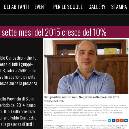
GLI ABITANTI
EVENTI
PER LE SCUOLE
GALLERY
STAMPA
mi sette mesi del 2015 cresce del 10%
Fabio Carrozzino – che ho
enza di tutti i gruppi».
008, saliti a 25981 nello
nze invece sono passate
resce anche la presenza
della Provincia di Siena
 periodo del 2014, hanno
del 10,51 sulle presenze
l turismo Fabio Carrozzino
alla presenza di tutti i