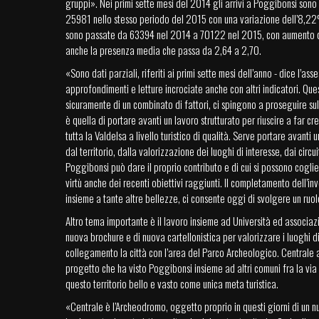
gruppi». Nei primi sette mesi del 2014 gli arrivi a Poggibonsi sono 
25981 nello stesso periodo del 2015 con una variazione dell’8,2
sono passate da 63394 nel 2014 a 70122 nel 2015, con aumento 
anche la presenza media che passa da 2,64 a 2,70.
«Sono dati parziali, riferiti ai primi sette mesi dell’anno - dice l’ass
approfondimenti e letture incrociate anche con altri indicatori. Quest
sicuramente di un combinato di fattori, ci spingono a proseguire su
è quella di portare avanti un lavoro strutturato per riuscire a far c
tutta la Valdelsa a livello turistico di qualità. Serve portare avanti
dal territorio, dalla valorizzazione dei luoghi di interesse, dai circui
Poggibonsi può dare il proprio contributo e di cui si possono coglie
virtù anche dei recenti obiettivi raggiunti. Il completamento dell’i
insieme a tante altre bellezze, ci consente oggi di svolgere un ruo
Altro tema importante è il lavoro insieme ad Università ed associazi
nuova brochure e di nuova cartellonistica per valorizzare i luoghi di 
collegamento la città con l’area del Parco Archeologico. Centrale 
progetto che ha visto Poggibonsi insieme ad altri comuni fra la via
questo territorio bello e vasto come unica meta turistica.
«Centrale è l’Archeodromo, oggetto proprio in questi giorni di un nu