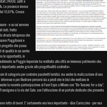
stati 24008, saliti a
2%. Le presenze invece
del 10,61%. Cresce
essore - e su cui servono
i dati, frutto
lla strada intrapresa che
rescere Poggibonsi e
 un progetto che passa
ti di qualità in cui anche
re le opportunità, in
nvestimento su Poggio Imperiale ha restituito alla città un immenso patrimonio che,
lo importante anche grazie alla progettualità costruita».
oni di categoria per costruire pacchetti turistici, ma anche la realizzazione di una
interesse e per illustrare percorsi sia a piedi che in bici che mettano in
anche la recente partecipazione al Fuori Expo a Milano con “Be Tuscany for a day”,
 Francigena e la via del Sale, con l’attivazione di un portale dedicato che presenta
ovo lotto di lavori. E’ certamente una leva importante - dice Carrozzino - per una