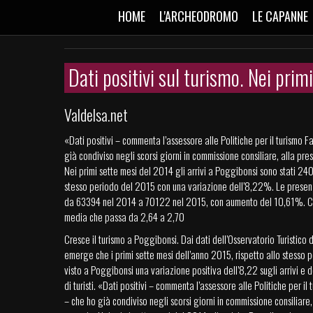
HOME
L'ARCHEODROMO
LE CAPANNE
Dati positivi sul turismo. Nei pri
Valdelsa.net
«Dati positivi – commenta l’assessore alle Politiche per il turismo 
già condiviso negli scorsi giorni in commissione consiliare, alla pres
Nei primi sette mesi del 2014 gli arrivi a Poggibonsi sono stati 24
stesso periodo del 2015 con una variazione dell’8,22%. Le prese
da 63394 nel 2014 a 70122 nel 2015, con aumento del 10,61%. C
media che passa da 2,64 a 2,70
Cresce il turismo a Poggibonsi. Dai dati dell’Osservatorio Turistico 
emerge che i primi sette mesi dell’anno 2015, rispetto allo stesso
visto a Poggibonsi una variazione positiva dell’8,22 sugli arrivi e 
di turisti. «Dati positivi – commenta l’assessore alle Politiche per i
– che ho già condiviso negli scorsi giorni in commissione consiliare, 