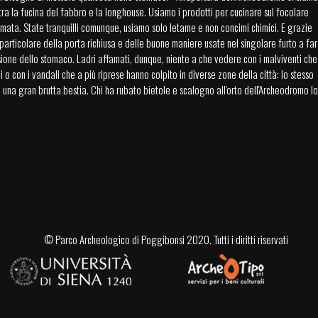
tra la fucina del fabbro e la longhouse. Usiamo i prodotti per cucinare sul focolare
mata. State tranquilli comunque, usiamo solo letame e non concimi chimici. E grazie
 particolare della porta richiusa e delle buone maniere usate nel singolare furto a far
sione dello stomaco. Ladri affamati, dunque, niente a che vedere con i malviventi che
o con i vandali che a più riprese hanno colpito in diverse zone della città: lo stesso
 una gran brutta bestia. Chi ha rubato bietole e scalogno all'orto dell'Archeodromo lo
©
Parco Archeologico di Poggibonsi
2020. Tutti i diritti riservati