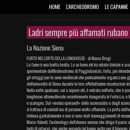
HOME
L'ARCHEODROMO
LE CAPANNE
Ladri sempre più affamati rubano 
La Nazione Siena
FURTO NELL'ORTO DELLA LONGHOUSE - di Marco Brogi
La fame è una brutta bestia. Lo sa bene chi ha rubato bietole e sca
sperimentale dell'Archeodromo di Poggiobonizio, l'orto, per intende
gli ortaggi per le cene medievali che puntualmente organizzano gl
dell'università di Siena durante le loro affollatissime ricostruzioni st
Nella notte qualcuno, vai a sapere chi, è entrato nell'orto, che è pr
longhouse altomedievale recentemente inaugurata in Fortezza, e ha
e scalogno. Dal «modus operandi» dello sconosciuto o degli sconos
si trattava di vandali ma di persone molto affamate. La porta dell'or
richiusa garbatamente e non ci sono stati danneggiamenti di nessun 
Marco Valenti, l'archeologo dell'ateneo senese che dirige il parco
ladri di ortaggi, che anche secondo lui hanno agito per il bisogno,