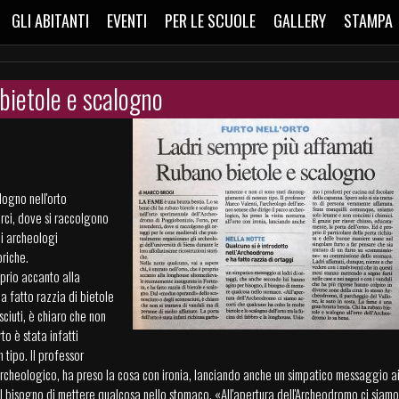
GLI ABITANTI
EVENTI
PER LE SCUOLE
GALLERY
STAMPA
bietole e scalogno
logno nell'orto
rci, dove si raccolgono
i archeologi
oriche.
oprio accanto alla
 fatto razzia di bietole
ciuti, è chiaro che non
to è stata infatti
tipo. Il professor
 archeologico, ha preso la cosa con ironia, lanciando anche un simpatico messaggio a
 il bisogno di mettere qualcosa nello stomaco. «All'apertura dell'Archeodromo ci siamo