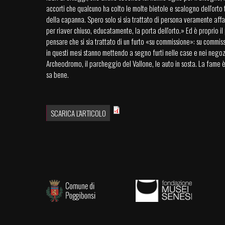
accorti che qualcuno ha colto le molte bietole e scalogno dell'orto 
della capanna. Spero solo si sia trattato di persona veramente affa
per riaver chiuso, educatamente, la porta dell'orto.» Ed è proprio il
pensare che si sia trattato di un furto «su commissione»: su commis
in questi mesi stanno mettendo a segno furti nelle case e nei negozi 
Archeodromo, il parcheggio del Vallone, le auto in sosta. La fame è
sa bene.
SCARICA L'ARTICOLO