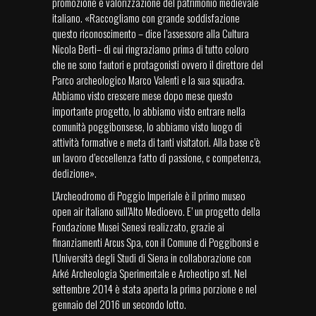
promozione e valorizzazione del patrimonio medievale
italiano. «Raccogliamo con grande soddisfazione
questo riconoscimento – dice l’assessore alla Cultura
Nicola Berti– di cui ringraziamo prima di tutto coloro
che ne sono fautori e protagonisti ovvero il direttore del
Parco archeologico Marco Valenti e la sua squadra.
Abbiamo visto crescere mese dopo mese questo
importante progetto, lo abbiamo visto entrare nella
comunità poggibonsese, lo abbiamo visto luogo di
attività formative e meta di tanti visitatori. Alla base c’è
un lavoro d’eccellenza fatto di passione, c competenza,
dedizione».
L'Archeodromo di Poggio Imperiale è il primo museo
open air italiano sull’Alto Medioevo. E’ un progetto della
Fondazione Musei Senesi realizzato, grazie ai
finanziamenti Arcus Spa, con il Comune di Poggibonsi e
l’Università degli Studi di Siena in collaborazione con
Arké Archeologia Sperimentale e Archeotipo srl. Nel
settembre 2014 è stata aperta la prima porzione e nel
gennaio del 2016 un secondo lotto.