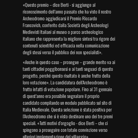
«Questo premio – dice Berti - si aggiunge al
riconoscimento dell’anno passato che ha visto il nostro
Archeodromo aggiudicarsi il Premio Riccardo
Francovich, conferito dalla Società degli Archeologi
Medievisti Italiani al museo o parco archeologico
italiano che rappresenta la migliore sintesi tra rigore dei
contenuti scientifici ed efficacia nella comunicazione
degli stessi verso il pubblico dei non specialisti».
«Anche in questo caso – prosegue – grande merito va ai
tanti cittadini poggibonsesi e ai tanti seguaci di questo
progetto, perché questo risultato è anche frutto della
loro votazione». La candidatura dell’Archeodromo è
frutto infatti di votazione popolare. Fino al 31 gennaio
di quest’anno era possibile segnalare il proprio
candidato compilando un modulo pubblicato sul sito di
Italia Medievale. Questa selezione è stata positiva per
l’Archeodromo che si è visto destinare uno dei tre premi
speciali. «Tutti motivi d’orgoglio - dice Berti – che ci
spingono a proseguire con totale convinzione verso
ulteriori implementazione del villaggio».