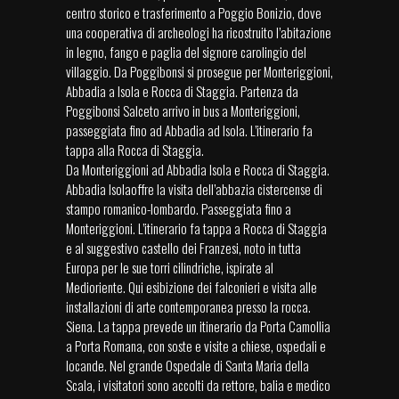
centro storico e trasferimento a Poggio Bonizio, dove
una cooperativa di archeologi ha ricostruito l’abitazione
in legno, fango e paglia del signore carolingio del
villaggio. Da Poggibonsi si prosegue per Monteriggioni,
Abbadia a Isola e Rocca di Staggia. Partenza da
Poggibonsi Salceto arrivo in bus a Monteriggioni,
passeggiata fino ad Abbadia ad Isola. L’itinerario fa
tappa alla Rocca di Staggia.
Da Monteriggioni ad Abbadia Isola e Rocca di Staggia.
Abbadia Isolaoffre la visita dell’abbazia cistercense di
stampo romanico-lombardo. Passeggiata fino a
Monteriggioni. L’itinerario fa tappa a Rocca di Staggia
e al suggestivo castello dei Franzesi, noto in tutta
Europa per le sue torri cilindriche, ispirate al
Medioriente. Qui esibizione dei falconieri e visita alle
installazioni di arte contemporanea presso la rocca.
Siena. La tappa prevede un itinerario da Porta Camollia
a Porta Romana, con soste e visite a chiese, ospedali e
locande. Nel grande Ospedale di Santa Maria della
Scala, i visitatori sono accolti da rettore, balia e medico