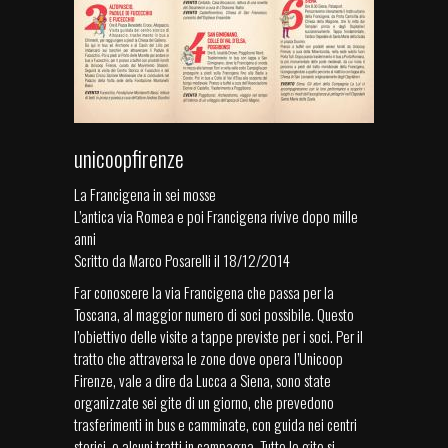
unicoopfirenze
La Francigena in sei mosse
L’antica via Romea e poi Francigena rivive dopo mille
anni
Scritto da Marco Posarelli il 18/12/2014
Far conoscere la via Francigena che passa per la
Toscana, al maggior numero di soci possibile. Questo
l’obiettivo delle visite a tappe previste per i soci. Per il
tratto che attraversa le zone dove opera l’Unicoop
Firenze, vale a dire da Lucca a Siena, sono state
organizzate sei gite di un giorno, che prevedono
trasferimenti in bus e camminate, con guida nei centri
storici, e alcuni tratti in campagna. Tutte le gite si