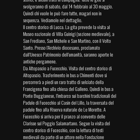
svolgeranno di sabato, dal 14 febbraio al 30 maggio.
Quindi chi vuole le può fare tutte, magari non in
sequenza. Vediamole nel dettaglio.
Il centro storico di Lucca. La gita prevede la visita al
Museo nazionale di Villa Guinigi (sezione medievale), a
San Frediano, San Michele e San Martino, con il Volto
Santo. Presso l’Archivio diocesano, proclamato
dall’Unesco Patrimonio dell’umanità, saranno aperte le
antiche pergamene.
Da Altopascio a Fucecchio. Visita del centro storico di
Altopascio. Trasferimento in bus a Chimenti dove si
percorrerà a piedi un raro tratto di selciato della
Francigena fino alla chiesa del Galleno. Quindi in bus a
Ponte Buggianese, l’imbarco sui barchini tradizionali del
Padule di Fucecchio al Casin del Lillo, la traversata del
padule fino alla Riserva naturale de Le Morette. A
Fucecchio si arriva per il pranzo al convento delle
Clarisse sul Poggio Salamartano. Segue la visita del
centro storico di Fucecchio, con la lettura di testi
medievali da parte di un attore nella Fondazione