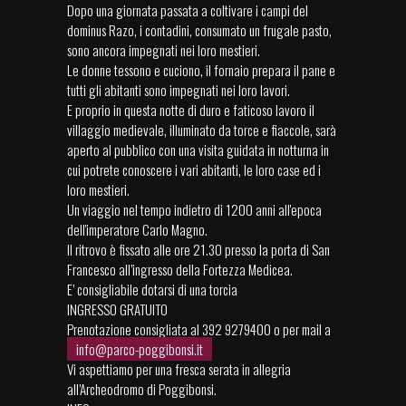
Dopo una giornata passata a coltivare i campi del
dominus Razo, i contadini, consumato un frugale pasto,
sono ancora impegnati nei loro mestieri.
Le donne tessono e cuciono, il fornaio prepara il pane e
tutti gli abitanti sono impegnati nei loro lavori.
E proprio in questa notte di duro e faticoso lavoro il
villaggio medievale, illuminato da torce e fiaccole, sarà
aperto al pubblico con una visita guidata in notturna in
cui potrete conoscere i vari abitanti, le loro case ed i
loro mestieri.
Un viaggio nel tempo indietro di 1200 anni all'epoca
dell'imperatore Carlo Magno.
Il ritrovo è fissato alle ore 21.30 presso la porta di San
Francesco all’ingresso della Fortezza Medicea.
E’ consigliabile dotarsi di una torcia
INGRESSO GRATUITO
Prenotazione consigliata al 392 9279400 o per mail a
info@parco-poggibonsi.it
Vi aspettiamo per una fresca serata in allegria
all’Archeodromo di Poggibonsi.