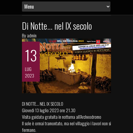
Di Notte... nel IX secolo
By
admin
13
LUG
2023
DI NOTTE… NEL IX SECOLO
Giovedì 13 luglio 2023 ore 21.30
Visita guidata gratuita in notturna all’Archeodromo
Il sole è ormai tramontato, ma nel villaggio i lavori non si
fermano.