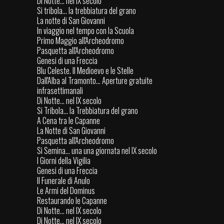
Di Notte... nel IX secolo
Si tribola... la trebbiatura del grano
La notte di San Giovanni
In viaggio nel tempo con la Scuola
Primo Maggio all'Archeodromo
Pasquetta all'Archeodromo
Genesi di una Freccia
Blu Celeste. Il Medioevo e le Stelle
Dall'Alba al Tramonto... Aperture gratuite
infrasettimanali
Di Notte... nel IX secolo
Si Tribola... la Trebbiatura del grano
A Cena tra le Capanne
La Notte di San Giovanni
Pasquetta all'Archeodromo
Si Semina... una una giornata nel IX secolo
I Giorni della Vigilia
Genesi di una Freccia
Il Funerale di Anulo
Le Armi del Dominus
Restaurando le Capanne
Di Notte... nel IX secolo
Di Notte... nel IX secolo