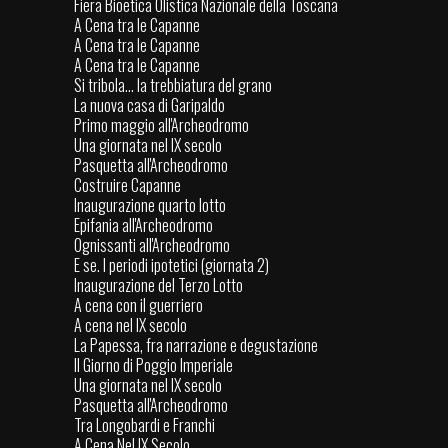
Fiera Bioetica Olistica Nazionale della Toscana
A Cena tra le Capanne
A Cena tra le Capanne
A Cena tra le Capanne
Si tribola... la trebbiatura del grano
La nuova casa di Garipaldo
Primo maggio all'Archeodromo
Una giornata nel IX secolo
Pasquetta all'Archeodromo
Costruire Capanne
Inaugurazione quarto lotto
Epifania all'Archeodromo
Ognissanti all'Archeodromo
E se. I periodi ipotetici (giornata 2)
Inaugurazione del Terzo Lotto
A cena con il guerriero
A cena nel IX secolo
La Papessa, fra narrazione e degustazione
Il Giorno di Poggio Imperiale
Una giornata nel IX secolo
Pasquetta all'Archeodromo
Tra Longobardi e Franchi
A Cena Nel IX Secolo