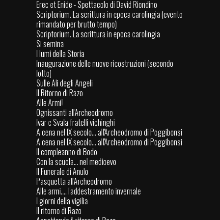
Erec et Enide - Spettacolo di David Riondino
Scriptorium. La scrittura in epoca carolingia (evento
rimandato per brutto tempo)
Scriptorium. La scrittura in epoca carolingia
Si semina
I lumi della Storia
Inaugurazione delle nuove ricostruzioni (secondo
lotto)
Sulle Ali degli Angeli
Il Ritorno di Razo
Alle Armi!
Ognissanti all'Archeodromo
Ivar e Svala fratelli vichinghi
A cena nel IX secolo... all'Archeodromo di Poggibonsi
A cena nel IX secolo... all'Archeodromo di Poggibonsi
Il compleanno di Bodo
Con la scuola… nel medioevo
Il Funerale di Anulo
Pasquetta all'Archeodromo
Alle armi.... l'addestramento invernale
I giorni della vigilia
Il ritorno di Razo