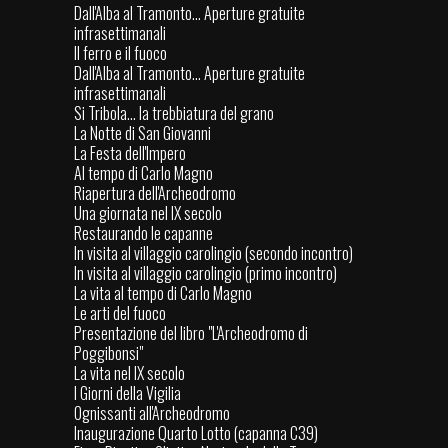
Dall'Alba al Tramonto... Aperture gratuite
infrasettimanali
Il ferro e il fuoco
Dall'Alba al Tramonto... Aperture gratuite
infrasettimanali
Si Tribola... la trebbiatura del grano
La Notte di San Giovanni
La Festa dell'Impero
Al tempo di Carlo Magno
Riapertura dell'Archeodromo
Una giornata nel IX secolo
Restaurando le capanne
In visita al villaggio carolingio (secondo incontro)
In visita al villaggio carolingio (primo incontro)
La vita al tempo di Carlo Magno
Le arti del fuoco
Presentazione del libro "L'Archeodromo di
Poggibonsi"
La vita nel IX secolo
I Giorni della Vigilia
Ognissanti all'Archeodromo
Inaugurazione Quarto Lotto (capanna C39)