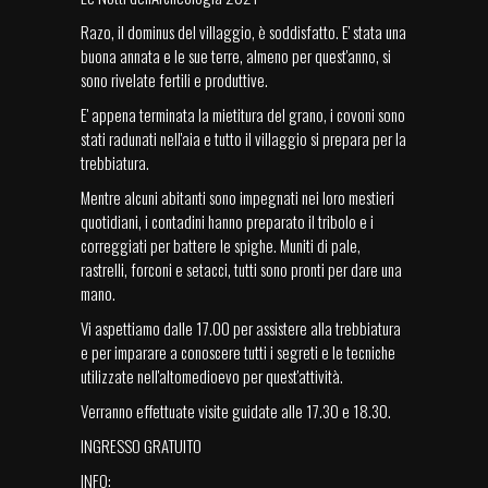
Razo, il dominus del villaggio, è soddisfatto. E' stata una
buona annata e le sue terre, almeno per quest'anno, si
sono rivelate fertili e produttive.
E' appena terminata la mietitura del grano, i covoni sono
stati radunati nell'aia e tutto il villaggio si prepara per la
trebbiatura.
Mentre alcuni abitanti sono impegnati nei loro mestieri
quotidiani, i contadini hanno preparato il tribolo e i
correggiati per battere le spighe. Muniti di pale,
rastrelli, forconi e setacci, tutti sono pronti per dare una
mano.
Vi aspettiamo dalle 17.00 per assistere alla trebbiatura
e per imparare a conoscere tutti i segreti e le tecniche
utilizzate nell'altomedioevo per quest'attività.
Verranno effettuate visite guidate alle 17.30 e 18.30.
INGRESSO GRATUITO
INFO: