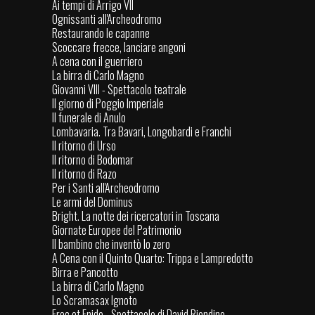
Ai tempi di Arrigo VII
Ognissanti all'Archeodromo
Restaurando le capanne
Scoccare frecce, lanciare angoni
A cena con il guerriero
La birra di Carlo Magno
Giovanni VIII - Spettacolo teatrale
Il giorno di Poggio Imperiale
Il funerale di Anulo
Lombavaria. Tra Bavari, Longobardi e Franchi
Il ritorno di Urso
Il ritorno di Bodomar
Il ritorno di Razo
Per i Santi all'Archeodromo
Le armi del Dominus
Bright. La notte dei ricercatori in Toscana
Giornate Europee del Patrimonio
Il bambino che inventò lo zero
A Cena con il Quinto Quarto: Trippa e Lampredotto
Birra e Pancotto
La birra di Carlo Magno
Lo Scramasax Ignoto
Erec et Enide - Spettacolo di David Riondino