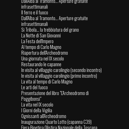
Dall'Alba al Tramonto... Aperture gratuite
infrasettimanali
Il ferro e il fuoco
Dall'Alba al Tramonto... Aperture gratuite
infrasettimanali
Si Tribola... la trebbiatura del grano
La Notte di San Giovanni
La Festa dell'Impero
Al tempo di Carlo Magno
Riapertura dell'Archeodromo
Una giornata nel IX secolo
Restaurando le capanne
In visita al villaggio carolingio (secondo incontro)
In visita al villaggio carolingio (primo incontro)
La vita al tempo di Carlo Magno
Le arti del fuoco
Presentazione del libro "L'Archeodromo di
Poggibonsi"
La vita nel IX secolo
I Giorni della Vigilia
Ognissanti all'Archeodromo
Inaugurazione Quarto Lotto (capanna C39)
Fiera Bioetica Olistica Nazionale della Toscana