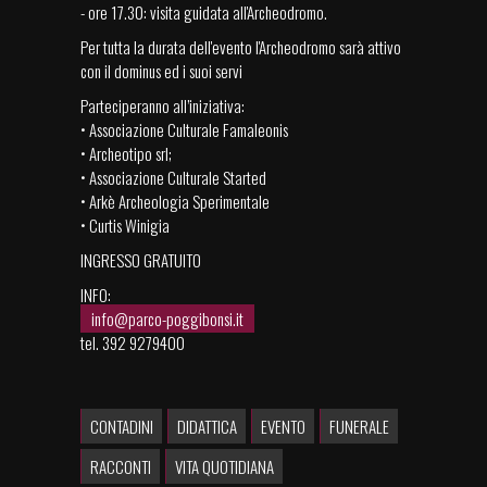
- ore 17.30: visita guidata all'Archeodromo.
Per tutta la durata dell'evento l'Archeodromo sarà attivo
con il dominus ed i suoi servi
Parteciperanno all’iniziativa:
• Associazione Culturale Famaleonis
• Archeotipo srl;
• Associazione Culturale Started
• Arkè Archeologia Sperimentale
• Curtis Winigia
INGRESSO GRATUITO
INFO:
info@parco-poggibonsi.it
tel. 392 9279400
CONTADINI
DIDATTICA
EVENTO
FUNERALE
RACCONTI
VITA QUOTIDIANA