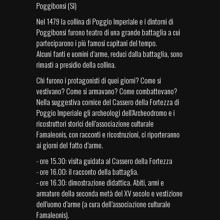
Poggibonsi (SI)
Nel 1479 la collina di Poggio Imperiale e i dintorni di
Poggibonsi furono teatro di una grande battaglia a cui
parteciparono i più famosi capitani del tempo.
Alcuni fanti e uomini d’arme, reduci dalla battaglia, sono
rimasti a presidio della collina.
Chi furono i protagonisti di quei giorni? Come si
vestivano? Come si armavano? Come combattevano?
Nella suggestiva cornice del Cassero della Fortezza di
Poggio Imperiale gli archeologi dell’Archeodromo e i
ricostruttori storici dell’associazione culturale
Famaleonis, con racconti e ricostruzioni, ci riporteranno
ai giorni del fatto d’arme.
- ore 15.30: visita guidata al Cassero della Fortezza
- ore 16.00: il racconto della battaglia.
- ore 16.30: dimostrazione didattica. Abiti, armi e
armature della seconda metà del XV secolo e vestizione
dell’uomo d’arme (a cura dell’associazione culturale
Famaleonis).