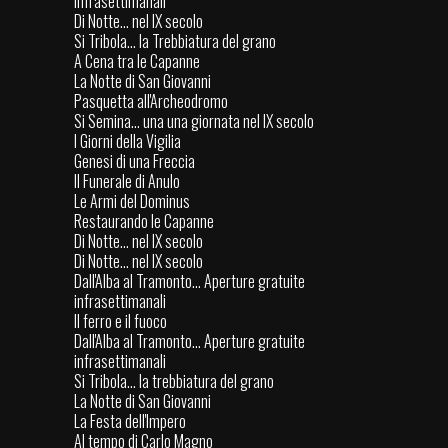
infrasettimanali
Di Notte... nel IX secolo
Si Tribola... la Trebbiatura del grano
A Cena tra le Capanne
La Notte di San Giovanni
Pasquetta all'Archeodromo
Si Semina... una una giornata nel IX secolo
I Giorni della Vigilia
Genesi di una Freccia
Il Funerale di Anulo
Le Armi del Dominus
Restaurando le Capanne
Di Notte... nel IX secolo
Di Notte... nel IX secolo
Dall'Alba al Tramonto... Aperture gratuite
infrasettimanali
Il ferro e il fuoco
Dall'Alba al Tramonto... Aperture gratuite
infrasettimanali
Si Tribola... la trebbiatura del grano
La Notte di San Giovanni
La Festa dell'Impero
Al tempo di Carlo Magno