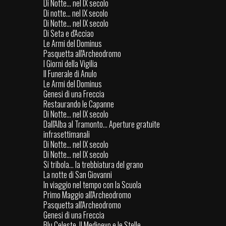
Di Notte... nel IX secolo
Di notte... nel IX secolo
Di Notte... nel IX secolo
Di Seta e d'Acciao
Le Armi del Dominus
Pasquetta all'Archeodromo
I Giorni della Vigilia
Il Funerale di Anulo
Le Armi del Dominus
Genesi di una Freccia
Restaurando le Capanne
Di Notte... nel IX secolo
Dall'Alba al Tramonto... Aperture gratuite
infrasettimanali
Di Notte... nel IX secolo
Di Notte... nel IX secolo
Si tribola... la trebbiatura del grano
La notte di San Giovanni
In viaggio nel tempo con la Scuola
Primo Maggio all'Archeodromo
Pasquetta all'Archeodromo
Genesi di una Freccia
Blu Celeste. Il Medioevo e le Stelle