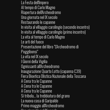
La Festa dell'Impero
Al tempo di Carlo Magno
Riapertura dell'Archeodromo
Una giornata nel IX secolo
Restaurando le capanne
In visita al villaggio carolingio (secondo incontro)
In visita al villaggio carolingio (primo incontro)
La vita al tempo di Carlo Magno
Le arti del fuoco
Presentazione del libro "L'Archeodromo di
Poggibonsi"
La vita nel IX secolo
I Giorni della Vigilia
Ognissanti all'Archeodromo
Inaugurazione Quarto Lotto (capanna C39)
Fiera Bioetica Olistica Nazionale della Toscana
A Cena tra le Capanne
A Cena tra le Capanne
A Cena tra le Capanne
Si tribola... la trebbiatura del grano
La nuova casa di Garipaldo
Primo maggio all'Archeodromo