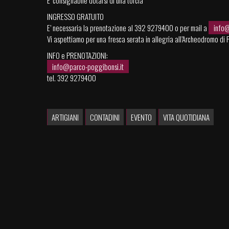
E’ consigliabile dotarsi di una torcia
INGRESSO GRATUITO
E’ necessaria la prenotazione al 392 9279400 o per mail a
info@
Vi aspettiamo per una fresca serata in allegria all’Archeodromo di
INFO e PRENOTAZIONI:
info@parco-poggibonsi.it
tel. 392 9279400
ARTIGIANI
CONTADINI
EVENTO
VITA QUOTIDIANA