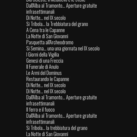
Dall'Alba al Tramonto... Aperture gratuite
infrasettimanali
Di Notte... nel IX secolo
Si Tribola... la Trebbiatura del grano
A Cena tra le Capanne
La Notte di San Giovanni
Pasquetta all'Archeodromo
Si Semina... una una giornata nel IX secolo
I Giorni della Vigilia
Genesi di una Freccia
Il Funerale di Anulo
Le Armi del Dominus
Restaurando le Capanne
Di Notte... nel IX secolo
Di Notte... nel IX secolo
Dall'Alba al Tramonto... Aperture gratuite
infrasettimanali
Il ferro e il fuoco
Dall'Alba al Tramonto... Aperture gratuite
infrasettimanali
Si Tribola... la trebbiatura del grano
La Notte di San Giovanni