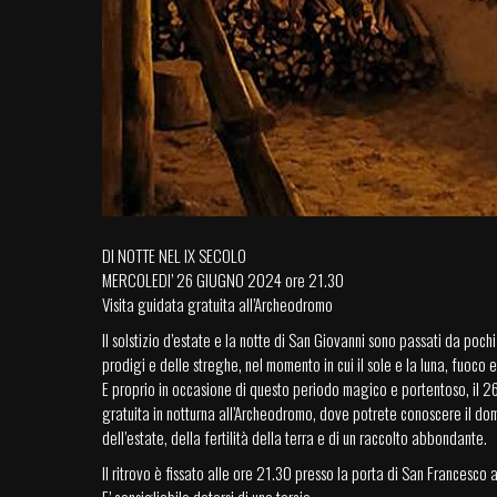
DI NOTTE NEL IX SECOLO
MERCOLEDI’ 26 GIUGNO 2024 ore 21.30
Visita guidata gratuita all’Archeodromo
Il solstizio d’estate e la notte di San Giovanni sono passati da pochi 
prodigi e delle streghe, nel momento in cui il sole e la luna, fuoco
E proprio in occasione di questo periodo magico e portentoso, il 26
gratuita in notturna all’Archeodromo, dove potrete conoscere il domin
dell’estate, della fertilità della terra e di un raccolto abbondante.
Il ritrovo è fissato alle ore 21.30 presso la porta di San Francesco