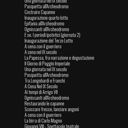
Una giornata nel IX secolo
Pasquetta all'Archeodromo
Costruire Capanne
Inaugurazione quarto lotto
Epifania all'Archeodromo
Ognissanti all'Archeodromo
E se. I periodi ipotetici (giornata 2)
Inaugurazione del Terzo Lotto
A cena con il guerriero
A cena nel IX secolo
La Papessa, fra narrazione e degustazione
Il Giorno di Poggio Imperiale
Una giornata nel IX secolo
Pasquetta all'Archeodromo
Tra Longobardi e Franchi
A Cena Nel IX Secolo
Ai tempi di Arrigo VII
Ognissanti all'Archeodromo
Restaurando le capanne
Scoccare frecce, lanciare angoni
A cena con il guerriero
La birra di Carlo Magno
Giovanni VIII - Spettacolo teatrale