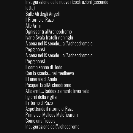
Inaugurazione delle nuove ricostruzioni (secondo
lotto)
Sulle Ali degli Angeli
Il Ritorno di Razo
Alle Armi!
Ognissanti all'Archeodromo
Ivar e Svala fratelli vichinghi
A cena nel IX secolo... all'Archeodromo di
Poggibonsi
A cena nel IX secolo... all'Archeodromo di
Poggibonsi
Il compleanno di Bodo
Con la scuola… nel medioevo
Il Funerale di Anulo
Pasquetta all'Archeodromo
Alle armi.... l'addestramento invernale
I giorni della vigilia
Il ritorno di Razo
Aspettando il ritorno di Razo
Prima del Malleus Maleficarum
Come una freccia
Inaugurazione dell'Archeodromo