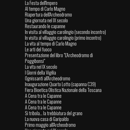
La Festa dell'Impero
Al tempo di Carlo Magno
Riapertura dell'Archeodromo
Una giornata nel IX secolo
Restaurando le capanne
In visita al villaggio carolingio (secondo incontro)
In visita al villaggio carolingio (primo incontro)
La vita al tempo di Carlo Magno
Le arti del fuoco
Presentazione del libro "L'Archeodromo di
Poggibonsi"
La vita nel IX secolo
I Giorni della Vigilia
Ognissanti all'Archeodromo
Inaugurazione Quarto Lotto (capanna C39)
Fiera Bioetica Olistica Nazionale della Toscana
A Cena tra le Capanne
A Cena tra le Capanne
A Cena tra le Capanne
Si tribola... la trebbiatura del grano
La nuova casa di Garipaldo
Primo maggio all'Archeodromo