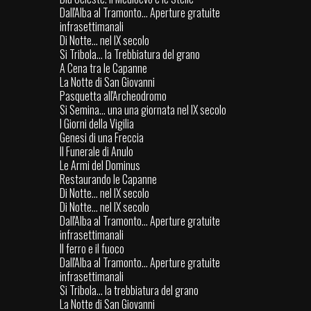
Dall'Alba al Tramonto... Aperture gratuite
infrasettimanali
Di Notte... nel IX secolo
Si Tribola... la Trebbiatura del grano
A Cena tra le Capanne
La Notte di San Giovanni
Pasquetta all'Archeodromo
Si Semina... una una giornata nel IX secolo
I Giorni della Vigilia
Genesi di una Freccia
Il Funerale di Anulo
Le Armi del Dominus
Restaurando le Capanne
Di Notte... nel IX secolo
Di Notte... nel IX secolo
Dall'Alba al Tramonto... Aperture gratuite
infrasettimanali
Il ferro e il fuoco
Dall'Alba al Tramonto... Aperture gratuite
infrasettimanali
Si Tribola... la trebbiatura del grano
La Notte di San Giovanni