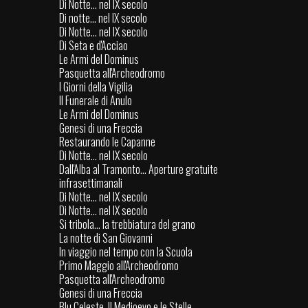
Di Notte... nel IX secolo
Di notte... nel IX secolo
Di Notte... nel IX secolo
Di Seta e d'Acciao
Le Armi del Dominus
Pasquetta all'Archeodromo
I Giorni della Vigilia
Il Funerale di Anulo
Le Armi del Dominus
Genesi di una Freccia
Restaurando le Capanne
Di Notte... nel IX secolo
Dall'Alba al Tramonto... Aperture gratuite
infrasettimanali
Di Notte... nel IX secolo
Di Notte... nel IX secolo
Si tribola... la trebbiatura del grano
La notte di San Giovanni
In viaggio nel tempo con la Scuola
Primo Maggio all'Archeodromo
Pasquetta all'Archeodromo
Genesi di una Freccia
Blu Celeste. Il Medioevo e le Stelle