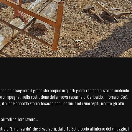
arando ad accogliere il grano che proprio in questi giorni i contadini stanno mietendo.
ono impegnati nella costruzione della nuova capanna di Garipaldo, il fornaio. Così,
 buon Garipaldo sforna focacce per il dominus ed i suoi ospiti, mentre gli altri
aiutarli nel loro lavoro...
trale “Ermengarda“ che si svolgerà, dalle 19.30, proprio all’interno del villaggio, in