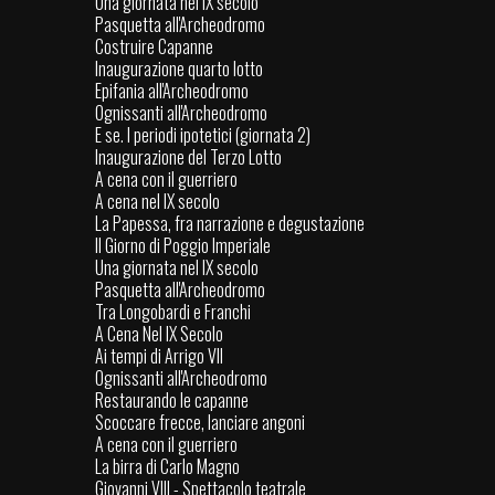
Una giornata nel IX secolo
Pasquetta all'Archeodromo
Costruire Capanne
Inaugurazione quarto lotto
Epifania all'Archeodromo
Ognissanti all'Archeodromo
E se. I periodi ipotetici (giornata 2)
Inaugurazione del Terzo Lotto
A cena con il guerriero
A cena nel IX secolo
La Papessa, fra narrazione e degustazione
Il Giorno di Poggio Imperiale
Una giornata nel IX secolo
Pasquetta all'Archeodromo
Tra Longobardi e Franchi
A Cena Nel IX Secolo
Ai tempi di Arrigo VII
Ognissanti all'Archeodromo
Restaurando le capanne
Scoccare frecce, lanciare angoni
A cena con il guerriero
La birra di Carlo Magno
Giovanni VIII - Spettacolo teatrale