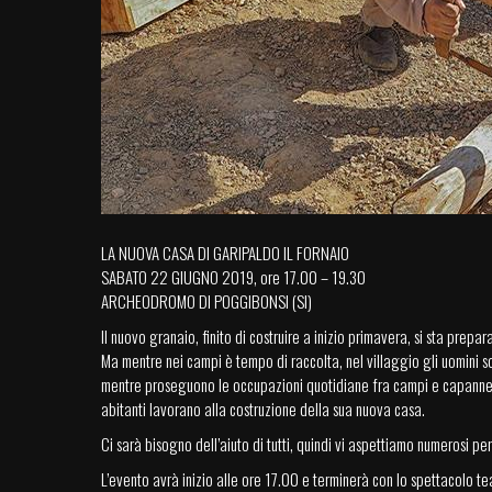
LA NUOVA CASA DI GARIPALDO IL FORNAIO
SABATO 22 GIUGNO 2019, ore 17.00 – 19.30
ARCHEODROMO DI POGGIBONSI (SI)
Il nuovo granaio, finito di costruire a inizio primavera, si sta prep
Ma mentre nei campi è tempo di raccolta, nel villaggio gli uomini s
mentre proseguono le occupazioni quotidiane fra campi e capanne, il
abitanti lavorano alla costruzione della sua nuova casa.
Ci sarà bisogno dell’aiuto di tutti, quindi vi aspettiamo numerosi per 
L’evento avrà inizio alle ore 17.00 e terminerà con lo spettacolo tea