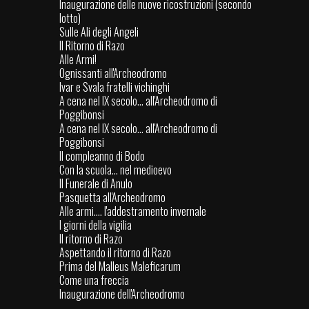
Inaugurazione delle nuove ricostruzioni (secondo
lotto)
Sulle Ali degli Angeli
Il Ritorno di Razo
Alle Armi!
Ognissanti all'Archeodromo
Ivar e Svala fratelli vichinghi
A cena nel IX secolo... all'Archeodromo di
Poggibonsi
A cena nel IX secolo... all'Archeodromo di
Poggibonsi
Il compleanno di Bodo
Con la scuola… nel medioevo
Il Funerale di Anulo
Pasquetta all'Archeodromo
Alle armi.... l'addestramento invernale
I giorni della vigilia
Il ritorno di Razo
Aspettando il ritorno di Razo
Prima del Malleus Maleficarum
Come una freccia
Inaugurazione dell'Archeodromo