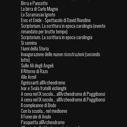
Birra e Pancotto
La birra di Carlo Magno
Lo Scramasax Ignoto
Erec et Enide - Spettacolo di David Riondino
Scriptorium. La scrittura in epoca carolingia (evento
rimandato per brutto tempo)
Scriptorium. La scrittura in epoca carolingia
Si semina
I lumi della Storia
Inaugurazione delle nuove ricostruzioni (secondo
lotto)
Sulle Ali degli Angeli
Il Ritorno di Razo
Alle Armi!
Ognissanti all'Archeodromo
Ivar e Svala fratelli vichinghi
A cena nel IX secolo... all'Archeodromo di Poggibonsi
A cena nel IX secolo... all'Archeodromo di Poggibonsi
Il compleanno di Bodo
Con la scuola… nel medioevo
Il Funerale di Anulo
Pasquetta all'Archeodromo