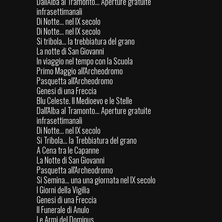
Dall'Alba al Tramonto... Aperture gratuite
infrasettimanali
Di Notte... nel IX secolo
Di Notte... nel IX secolo
Si tribola... la trebbiatura del grano
La notte di San Giovanni
In viaggio nel tempo con la Scuola
Primo Maggio all'Archeodromo
Pasquetta all'Archeodromo
Genesi di una Freccia
Blu Celeste. Il Medioevo e le Stelle
Dall'Alba al Tramonto... Aperture gratuite
infrasettimanali
Di Notte... nel IX secolo
Si Tribola... la Trebbiatura del grano
A Cena tra le Capanne
La Notte di San Giovanni
Pasquetta all'Archeodromo
Si Semina... una una giornata nel IX secolo
I Giorni della Vigilia
Genesi di una Freccia
Il Funerale di Anulo
Le Armi del Dominus