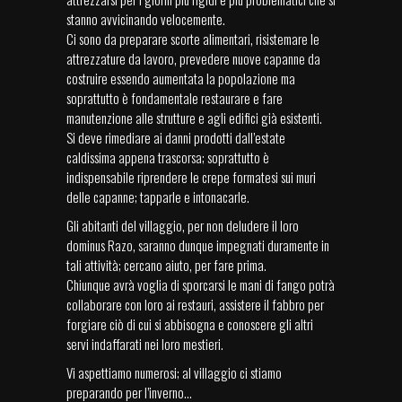
stanno avvicinando velocemente.
Ci sono da preparare scorte alimentari, risistemare le
attrezzature da lavoro, prevedere nuove capanne da
costruire essendo aumentata la popolazione ma
soprattutto è fondamentale restaurare e fare
manutenzione alle strutture e agli edifici già esistenti.
Si deve rimediare ai danni prodotti dall’estate
caldissima appena trascorsa; soprattutto è
indispensabile riprendere le crepe formatesi sui muri
delle capanne; tapparle e intonacarle.
Gli abitanti del villaggio, per non deludere il loro
dominus Razo, saranno dunque impegnati duramente in
tali attività; cercano aiuto, per fare prima.
Chiunque avrà voglia di sporcarsi le mani di fango potrà
collaborare con loro ai restauri, assistere il fabbro per
forgiare ciò di cui si abbisogna e conoscere gli altri
servi indaffarati nei loro mestieri.
Vi aspettiamo numerosi; al villaggio ci stiamo
preparando per l’inverno...