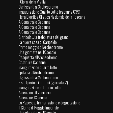
I Giorni della Vigilia
Ognissanti all'Archeodromo
Inaugurazione Quarto Lotto (capanna C39)
Fiera Bioetica Olistica Nazionale della Toscana
A Cena tra le Capanne
A Cena tra le Capanne
A Cena tra le Capanne
Si tribola... la trebbiatura del grano
La nuova casa di Garipaldo
Primo maggio all'Archeodromo
Una giornata nel IX secolo
Pasquetta all'Archeodromo
Costruire Capanne
Inaugurazione quarto lotto
Epifania all'Archeodromo
Ognissanti all'Archeodromo
E se. I periodi ipotetici (giornata 2)
Inaugurazione del Terzo Lotto
A cena con il guerriero
A cena nel IX secolo
La Papessa, fra narrazione e degustazione
Il Giorno di Poggio Imperiale
Una giornata nel IX secolo