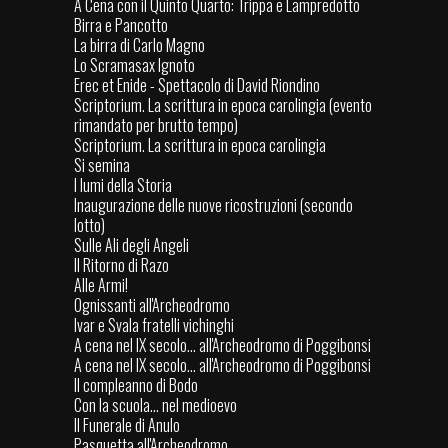
A Cena con il Quinto Quarto: Trippa e Lampredotto
Birra e Pancotto
La birra di Carlo Magno
Lo Scramasax Ignoto
Erec et Enide - Spettacolo di David Riondino
Scriptorium. La scrittura in epoca carolingia (evento
rimandato per brutto tempo)
Scriptorium. La scrittura in epoca carolingia
Si semina
I lumi della Storia
Inaugurazione delle nuove ricostruzioni (secondo
lotto)
Sulle Ali degli Angeli
Il Ritorno di Razo
Alle Armi!
Ognissanti all'Archeodromo
Ivar e Svala fratelli vichinghi
A cena nel IX secolo... all'Archeodromo di Poggibonsi
A cena nel IX secolo... all'Archeodromo di Poggibonsi
Il compleanno di Bodo
Con la scuola… nel medioevo
Il Funerale di Anulo
Pasquetta all'Archeodromo