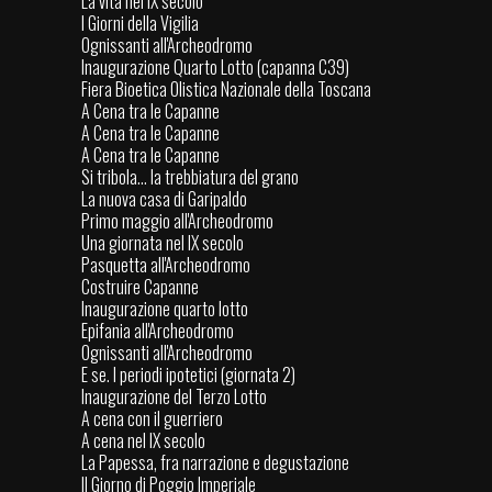
La vita nel IX secolo
I Giorni della Vigilia
Ognissanti all'Archeodromo
Inaugurazione Quarto Lotto (capanna C39)
Fiera Bioetica Olistica Nazionale della Toscana
A Cena tra le Capanne
A Cena tra le Capanne
A Cena tra le Capanne
Si tribola... la trebbiatura del grano
La nuova casa di Garipaldo
Primo maggio all'Archeodromo
Una giornata nel IX secolo
Pasquetta all'Archeodromo
Costruire Capanne
Inaugurazione quarto lotto
Epifania all'Archeodromo
Ognissanti all'Archeodromo
E se. I periodi ipotetici (giornata 2)
Inaugurazione del Terzo Lotto
A cena con il guerriero
A cena nel IX secolo
La Papessa, fra narrazione e degustazione
Il Giorno di Poggio Imperiale