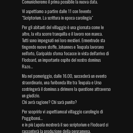
Comunicheremo il prima possibile la nuova data.
Vi aspettiamo a partire dalle 11 con l'evento
"Scriptorium. La scrittura in epoca carolingia"
Per gli abitanti del villaggio è una giornata come le
altre, la vita scorre tranquilla e il lavoro non manca.
Tutti sono impegnati nei loro mestieri. Ermentrude sta
tingendo nuove stoffe, Johannes e Teupala lavorano
nell'orto, Garipaldo sforna focacce in vista dell'arrivo di
Flodoard, un importante ospite del nostro dominus
Razo...
Ma nel pomeriggio, dalle 16.00, succederà un evento
straordinario, una furibonda lite tra Teupala e Urso
costringerà il dominus a dirimere la questione attraverso
un giudizio.
Chi avrà ragione? Chi sarà punito?
Per scoprirlo vi aspettiamoal villaggio carolingio di
Poggibonsi...
e in più Lupola mostrerà il suo scriptorium e Flodoard ci
racconterà la produzione della pergamena.